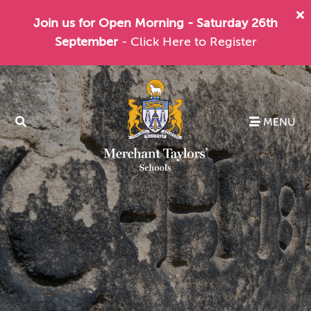
Join us for Open Morning - Saturday 26th
September
- Click Here to Register
MENU