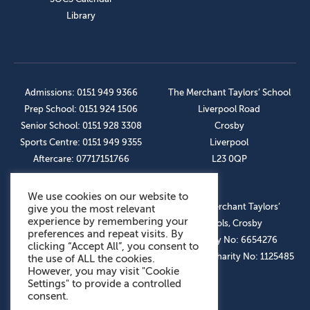
Library
Admissions: 0151 949 9366
The Merchant Taylors’ School
Prep School: 0151 924 1506
Liverpool Road
Senior School: 0151 928 3308
Crosby
Sports Centre: 0151 949 9355
Liverpool
Aftercare: 07717151766
L23 0QP
We use cookies on our website to
OUR SOCIAL LINKS
© The Merchant Taylors’
give you the most relevant
experience by remembering your
Schools, Crosby
preferences and repeat visits. By
Company No: 6654276
clicking “Accept All”, you consent to
Registered Charity No: 1125485
the use of ALL the cookies.
However, you may visit "Cookie
Settings" to provide a controlled
consent.